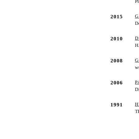
Pl
2015
G
De
2010
D
H
2008
G
w
2006
P
D
1991
H
T